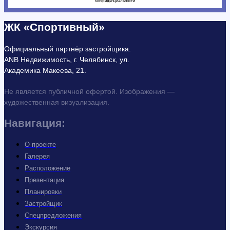
конфиденциальности
ЖК «Спортивный»
Официальный партнёр застройщика.
ANB Недвижимость, г. Челябинск, ул.
Академика Макеева, 21.
Не является публичной офертой. Изображения —
художественная визуализация.
Навигация:
О проекте
Галерея
Расположение
Презентация
Планировки
Застройщик
Спецпредложения
Экскурсия